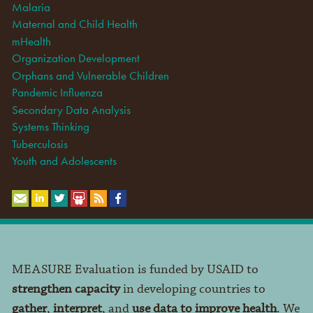
Malaria
Maternal and Child Health
mHealth
Organization Development
Orphans and Vulnerable Children
Pandemic Influenza
Secondary Data Analysis
Systems Thinking
Tuberculosis
Youth and Adolescents
MEASURE Evaluation is funded by USAID to
strengthen capacity
in developing countries to
gather
,
interpret
, and
use data to improve health
. We