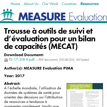
Home
About Us
Our Work
Countries
Resources
Skip
Navigation
to
content.
|
Skip
Trousse à outils de suivi et
to
navigation
d’évaluation pour un bilan
de capacités (MECAT)
Download Document
:
FS-17-218-fr.pdf
— PDF document, 210 kB (215,160 bytes)
Author(s):
MEASURE Evaluation PIMA
Year:
2017
Abstract:
À l’échelle mondiale, l’utilisation de
données de systèmes de santé pour
orienter des décisions sur l’attribution
de ressources a tendance à
augmenter rapidement, tandis que