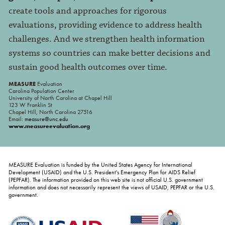
create tools and approaches for rigorous
evaluations, providing evidence to address health
challenges. And we strengthen health information
systems so countries can make better decisions and
sustain good health outcomes over time.
MEASURE
Evaluation
Carolina Population Center
University of North Carolina at Chapel Hill
123 W Franklin St
Chapel Hill, North Carolina 27516
Email:
measure@unc.edu
www.measureevaluation.org
MEASURE Evaluation is funded by the United States Agency for International
Development (USAID) and the U.S. President's Emergency Plan for AIDS Relief
(PEPFAR). The information provided on this web site is not official U.S. government
information and does not necessarily represent the views of USAID, PEPFAR or the U.S.
government.