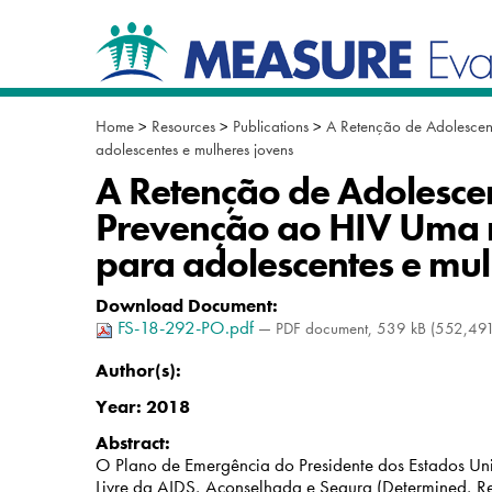
Skip
Navigation
to
content.
|
Skip
to
Home
>
Resources
>
Publications
>
A Retenção de Adolescen
navigation
adolescentes e mulheres jovens
A Retenção de Adolesce
Prevenção ao HIV Uma r
para adolescentes e mul
Download Document
:
FS-18-292-PO.pdf
— PDF document, 539 kB (552,491
Author(s):
Year:
2018
Abstract:
O Plano de Emergência do Presidente dos Estados Uni
Livre da AIDS, Aconselhada e Segura (Determined, R