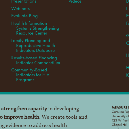
Presentations
Videos
D
Webinars
E
Evaluate Blog
E
Health Information
F
Systems Strengthening
Resource Center
G
Family Planning and
G
Reproductive Health
Indicators Database
H
Results-based Financing
Indicator Compendium
H
Community-Based
Indicators for HIV
K
Programs
o
strengthen capacity
in developing
MEASURE
E
Carolina Po
to improve health
. We create tools and
University o
123 W Frank
ng evidence to address health
Chapel Hill