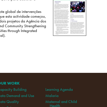
te global de intervenções
e esta actividade começou,
ois projetos da Agência dos
 and Community Strengthening
ties through Integrated
al).
OUR WORK
apacity Building
Learning Agenda
ata Demand and Use
Malaria
ata Quality
Maternal and Child
Health