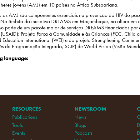
lheres jovens (AMJ) em 10 países na África Subsaariana.
a as AMJ são componentes essenciais na prevenção do HIV do paco
o âmbito da iniciativa DREAMS em Moçambique, na altura em qu
o parte de um pacote maior de serviços DREAMS financiados por d
l (USAID): Projeto Força à Comunidade e às Crianças (FCC, Child
Education International (WEI) e do projeto Strengthening Communi
s da Programação Integrada, SCIP) de World Vision (Visão Mundi
ing language:
RESOURCES
NEWSROOM
Publications
News
C
Tools
Blogs
D
Events
Podcasts
D