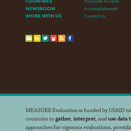
COUNTRIES
Associate Awards
NEWSROOM
Accomplishments
WORK WITH US
Contact Us
MEASURE Evaluation is funded by USAID t
countries to
gather
,
interpret
, and
use data 
approaches for rigorous evaluations, providi