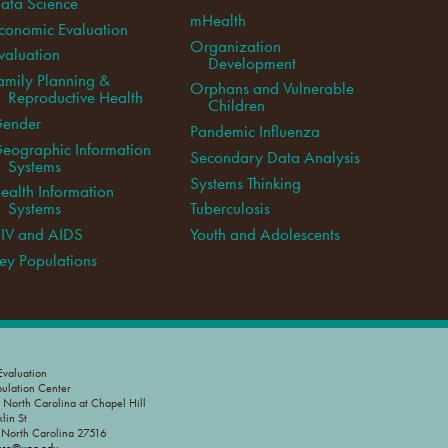
ata Science
mHealth
conomic Evaluation
Organization
valuation
Development
amily Planning &
Orphans and Vulnerable
Reproductive Health
Children
ender
Pandemic Influenza
eographic Information
Secondary Data Analysis
Systems
Systems Thinking
ealth Information
Systems
Tuberculosis
IV and AIDS
Youth and Adolescents
ey Populations
valuation
pulation Center
f North Carolina at Chapel Hill
lin St
, North Carolina 27516